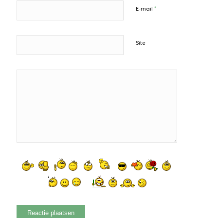
*
E-mail
Site