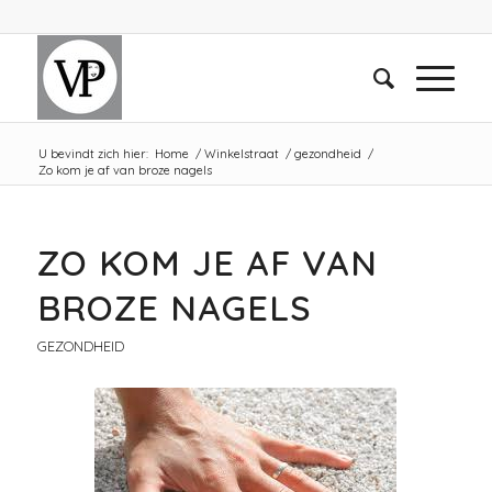
U bevindt zich hier:
Home
/
Winkelstraat
/
gezondheid
/
Zo kom je af van broze nagels
ZO KOM JE AF VAN
BROZE NAGELS
GEZONDHEID