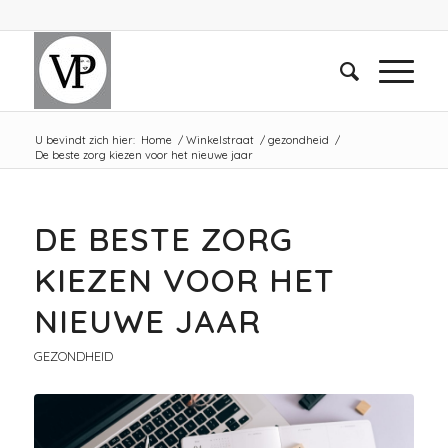
U bevindt zich hier:
Home
/
Winkelstraat
/
gezondheid
/
De beste zorg kiezen voor het nieuwe jaar
DE BESTE ZORG
KIEZEN VOOR HET
NIEUWE JAAR
GEZONDHEID