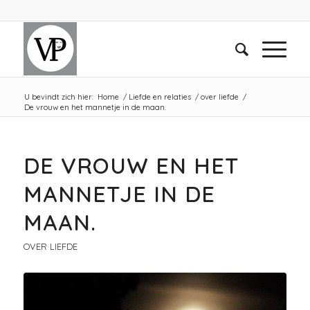
U bevindt zich hier:
Home
/
Liefde en relaties
/
over liefde
/
De vrouw en het mannetje in de maan.
DE VROUW EN HET
MANNETJE IN DE
MAAN.
OVER LIEFDE