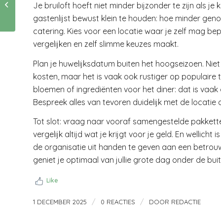
Je bruiloft hoeft niet minder bijzonder te zijn als je 
Weten Over
gastenlijst bewust klein te houden: hoe minder gen
Huisveiligheid
catering. Kies voor een locatie waar je zelf mag bep
vergelijken en zelf slimme keuzes maakt.
Plan je huwelijksdatum buiten het hoogseizoen. Nie
kosten, maar het is vaak ook rustiger op populaire 
bloemen of ingrediënten voor het diner: dat is vaak 
Bespreek alles van tevoren duidelijk met de locati
Tot slot: vraag naar vooraf samengestelde pakkette
vergelijk altijd wat je krijgt voor je geld. En wellicht
de organisatie uit handen te geven aan een betrouw
geniet je optimaal van jullie grote dag onder de bui
Like
/
/
1 DECEMBER 2025
0 REACTIES
DOOR
REDACTIE