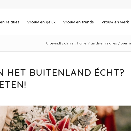
en relaties
Vrouw en geluk
Vrouw en trends
Vrouw en werk
U bevindt zich hier:
Home
/
Liefde en relaties
/
over li
N HET BUITENLAND ÉCHT?
ETEN!