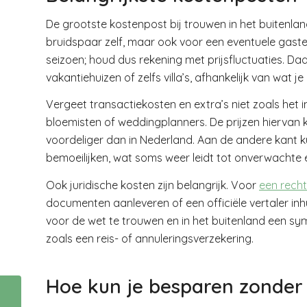
De grootste kostenpost bij trouwen in het buitenland 
bruidspaar zelf, maar ook voor een eventuele gastenl
seizoen; houd dus rekening met prijsfluctuaties. Daar
vakantiehuizen of zelfs villa’s, afhankelijk van wat j
Vergeet transactiekosten en extra’s niet zoals het i
bloemisten of weddingplanners. De prijzen hiervan k
voordeliger dan in Nederland. Aan de andere kant k
bemoeilijken, wat soms weer leidt tot onverwachte 
Ook juridische kosten zijn belangrijk. Voor
een rech
documenten aanleveren of een officiële vertaler in
voor de wet te trouwen en in het buitenland een sy
zoals een reis- of annuleringsverzekering.
Hoe kun je besparen zonder 
De 10 Dingen Die Elk
Nieuw Gezin Moet