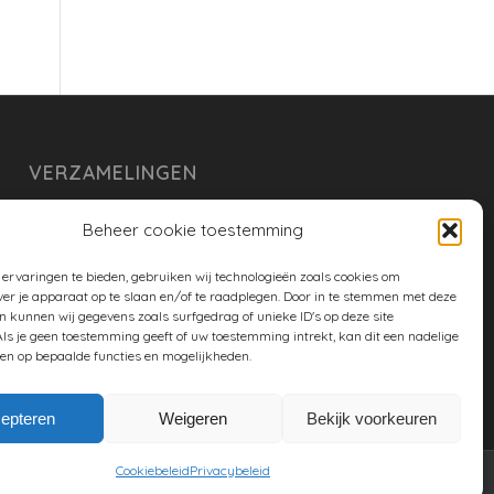
VERZAMELINGEN
armoe keuken
Beheer cookie toestemming
duurzaam
ervaringen te bieden, gebruiken wij technologieën zoals cookies om
huishouden
ver je apparaat op te slaan en/of te raadplegen. Door in te stemmen met deze
n kunnen wij gegevens zoals surfgedrag of unieke ID's op deze site
spreekwoorden en gezegden
ls je geen toestemming geeft of uw toestemming intrekt, kan dit een nadelige
en op bepaalde functies en mogelijkheden.
tuin
epteren
Weigeren
Bekijk voorkeuren
Cookiebeleid
Privacybeleid
Twitter
Facebook
Google+