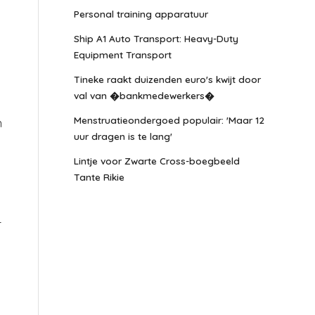
Personal training apparatuur
Ship A1 Auto Transport: Heavy-Duty
Equipment Transport
Tineke raakt duizenden euro's kwijt door
val van �bankmedewerkers�
Menstruatieondergoed populair: 'Maar 12
n
uur dragen is te lang'
Lintje voor Zwarte Cross-boegbeeld
Tante Rikie
r