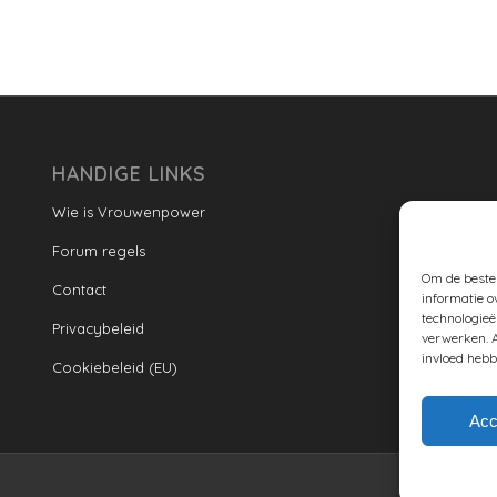
HANDIGE LINKS
Wie is Vrouwenpower
Forum regels
Om de beste 
Contact
informatie o
technologieë
Privacybeleid
verwerken. A
invloed hebb
Cookiebeleid (EU)
Acc