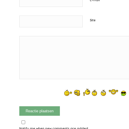
E-mail
Site
Notify me when new comments are added.