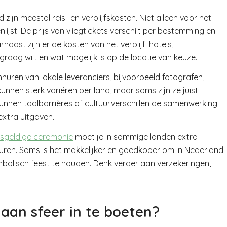
zijn meestal reis- en verblijfskosten. Niet alleen voor het
ijst. De prijs van vliegtickets verschilt per bestemming en
naast zijn er de kosten van het verblijf: hotels,
e graag wilt en wat mogelijk is op de locatie van keuze.
nhuren van lokale leveranciers, bijvoorbeeld fotografen,
unnen sterk variëren per land, maar soms zijn ze juist
unnen taalbarrières of cultuurverschillen de samenwerking
extra uitgaven.
tsgeldige ceremonie
moet je in sommige landen extra
huren. Soms is het makkelijker en goedkoper om in Nederland
mbolisch feest te houden. Denk verder aan verzekeringen,
aan sfeer in te boeten?