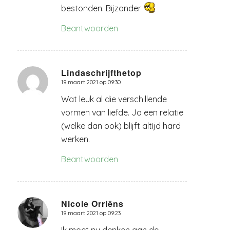
bestonden. Bijzonder
Beantwoorden
Lindaschrijfthetop
19 maart 2021 op 09:30
zegt:
Wat leuk al die verschillende
vormen van liefde. Ja een relatie
(welke dan ook) blijft altijd hard
werken.
Beantwoorden
Nicole Orriëns
19 maart 2021 op 09:23
zegt:
Ik moet nu denken aan de