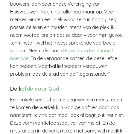
bouwers, de Nederlandse Vereniging van
Huisvrouwen. Noem het allemaal maar op. Veel
mensen vinden een plek waar ze hun hobby, zeg
passie beleven en houden intens van die plek. Ik
neem voetballers omdat ze daar – voor mijn gevoel
tenminste – wel het meest sprekende voorbeeld
van zijn. Neem de man die
zijn zoon Feijenoord
noemde
. En de vergaande kanten die deze liefde
kan hebben. Voetbal liefhebbers verbouwen
probleemloos de stad van de “tegenstander”
De l
iefde voor God
Een enkele keer is het me gegeven een mens tegen
te komen die werkelijk in God gelooft en daar ook
naar leeft. Ik vind dat mooi, ook al begrijp ik het niet.
Deze vorm van liefde staat ver van me af. En de
misstanden in de kerk, maken het soms wel moeilijk