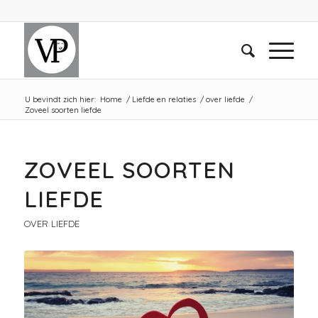
U bevindt zich hier:
Home
/
Liefde en relaties
/
over liefde
/
Zoveel soorten liefde
ZOVEEL SOORTEN
LIEFDE
OVER LIEFDE