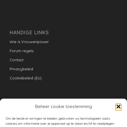
HANDIGE LINKS
Wie is Vrouwenpower
Forum regels
Contact
Privacybeleid
Cookiebeleid (EU)
Beheer cookie toestemming
VERZAMELINGEN
Om de beste ervaringen te bieden, gebruiken wij technologieën zoals
armoe keuken
cookies om informatie over je apparaat op te slaan en/of te raadplegen.