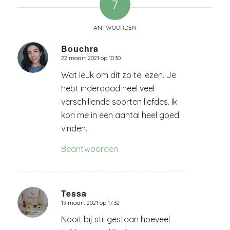
7
ANTWOORDEN
Bouchra
22 maart 2021 op 10:30
zegt:
Wat leuk om dit zo te lezen. Je
hebt inderdaad heel veel
verschillende soorten liefdes. Ik
kon me in een aantal heel goed
vinden.
Beantwoorden
Tessa
19 maart 2021 op 17:32
zegt:
Nooit bij stil gestaan hoeveel