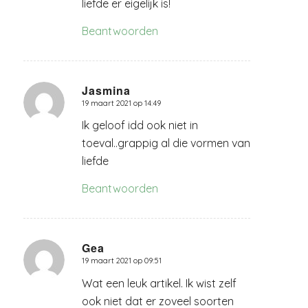
liefde er eigelijk is!
Beantwoorden
Jasmina
19 maart 2021 op 14:49
zegt:
Ik geloof idd ook niet in
toeval..grappig al die vormen van
liefde
Beantwoorden
Gea
19 maart 2021 op 09:51
zegt:
Wat een leuk artikel. Ik wist zelf
ook niet dat er zoveel soorten