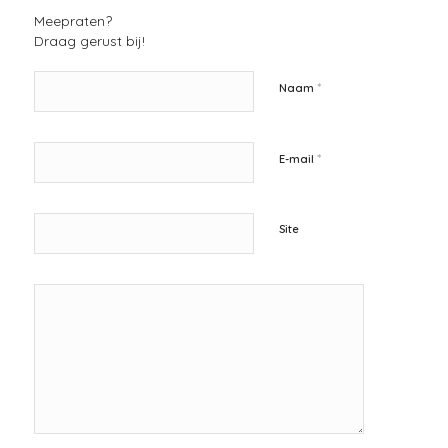
Meepraten?
Draag gerust bij!
*
Naam
*
E-mail
Site