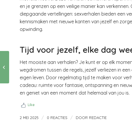
en je grenzen op een veilige manier kan verkennen. O
diepgaande vertellingen: sexverhalen bieden een ve
kennismaken met nieuwe kanten van jezelf en zor
opwinding.
Tijd voor jezelf, elke dag we
Wat is de ideale
Het mooiste aan verhalen? Je kunt er op elk moment 
vrouwenbroek voor
wegdromen tussen de regels, jezelf verliezen in e
de lente
eigen leven. Door regelmatig tijd te maken voor verh
cadeau: ruimte voor fantasie, ontspanning en nieuwe
en geniet van een moment dat helemaal van jou is.
Like
/
/
2 MEI 2025
0 REACTIES
DOOR
REDACTIE