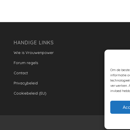
HANDIGE LINKS
Wie is Vrouwenpower
Forum regels
Om de beste 
Contact
informatie o
technologieë
Privacybeleid
verwerken. A
invloed hebb
Cookiebeleid (EU)
Acc