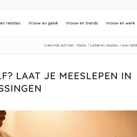
en relaties
Vrouw en geluk
Vrouw en trends
Vrouw en werk
U bevindt zich hier:
Home
/
Liefde en relaties
/
over lief
F? LAAT JE MEESLEPEN IN
SSINGEN