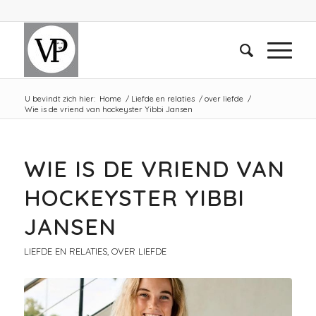
U bevindt zich hier:
Home
/
Liefde en relaties
/
over liefde
/
Wie is de vriend van hockeyster Yibbi Jansen
WIE IS DE VRIEND VAN
HOCKEYSTER YIBBI
JANSEN
LIEFDE EN RELATIES
,
OVER LIEFDE