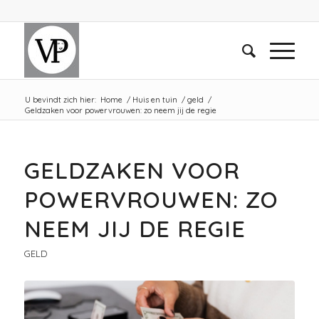
U bevindt zich hier:
Home
/
Huis en tuin
/
geld
/
Geldzaken voor powervrouwen: zo neem jij de regie
GELDZAKEN VOOR
POWERVROUWEN: ZO
NEEM JIJ DE REGIE
GELD