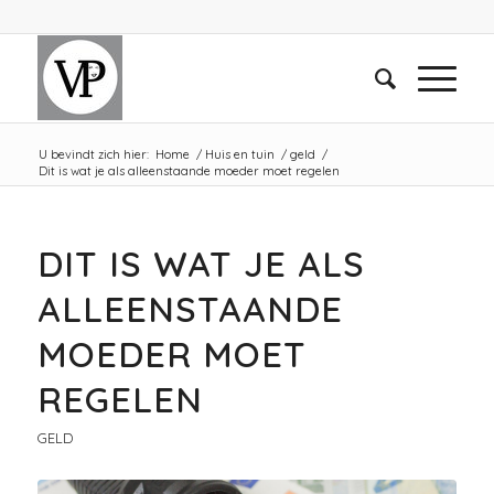
U bevindt zich hier:
Home
/
Huis en tuin
/
geld
/
Dit is wat je als alleenstaande moeder moet regelen
DIT IS WAT JE ALS
ALLEENSTAANDE
MOEDER MOET
REGELEN
GELD