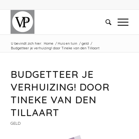
U bevindt zich hier:
Home
/
Huis en tuin
/
geld
/
Budgetteer je verhuizing! door Tineke van den Tillaart
BUDGETTEER JE
VERHUIZING! DOOR
TINEKE VAN DEN
TILLAART
GELD