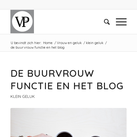
U bevindt zich hier:
Home
/
Vrouw en geluk
/
klein geluk
/
de buurvrouw functie en het blog
DE BUURVROUW
FUNCTIE EN HET BLOG
KLEIN GELUK