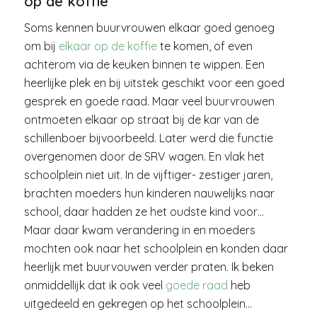
op de koffie
Soms kennen buurvrouwen elkaar goed genoeg
om bij
elkaar op de koffie
te komen, of even
achterom via de keuken binnen te wippen. Een
heerlijke plek en bij uitstek geschikt voor een goed
gesprek en goede raad. Maar veel buurvrouwen
ontmoeten elkaar op straat bij de kar van de
schillenboer bijvoorbeeld. Later werd die functie
overgenomen door de SRV wagen. En vlak het
schoolplein niet uit. In de vijftiger- zestiger jaren,
brachten moeders hun kinderen nauwelijks naar
school, daar hadden ze het oudste kind voor…
Maar daar kwam verandering in en moeders
mochten ook naar het schoolplein en konden daar
heerlijk met buurvouwen verder praten. Ik beken
onmiddellijk dat ik ook veel
goede raad
heb
uitgedeeld en gekregen op het schoolplein…