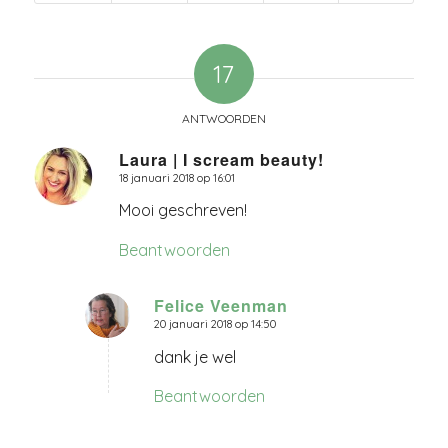
17
ANTWOORDEN
Laura | I scream beauty!
18 januari 2018 op 16:01
zegt:
Mooi geschreven!
Beantwoorden
Felice Veenman
20 januari 2018 op 14:50
zegt:
dank je wel
Beantwoorden