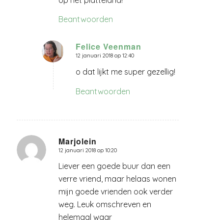
Beantwoorden
Felice Veenman
12 januari 2018 op 12:40
zegt:
o dat lijkt me super gezellig!
Beantwoorden
Marjolein
12 januari 2018 op 10:20
zegt:
Liever een goede buur dan een
verre vriend, maar helaas wonen
mijn goede vrienden ook verder
weg. Leuk omschreven en
helemaal waar