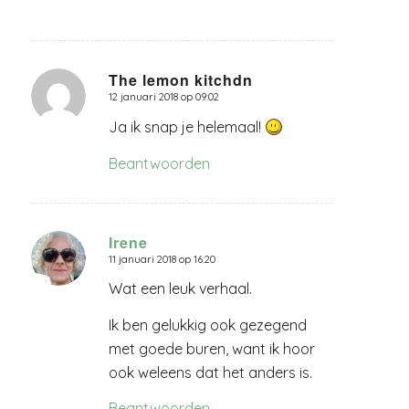
The lemon kitchdn
12 januari 2018 op 09:02
zegt:
Ja ik snap je helemaal!
Beantwoorden
Irene
11 januari 2018 op 16:20
zegt:
Wat een leuk verhaal.
Ik ben gelukkig ook gezegend
met goede buren, want ik hoor
ook weleens dat het anders is.
Beantwoorden