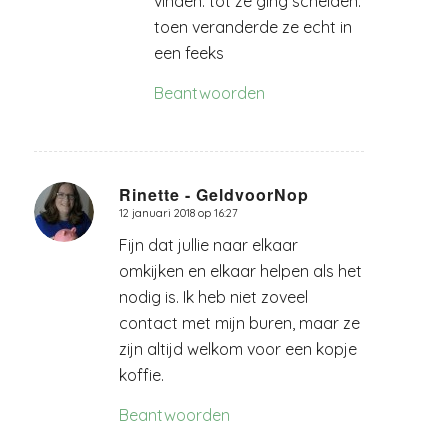
vinden. tot ze ging scheiden:
toen veranderde ze echt in
een feeks
Beantwoorden
Rinette - GeldvoorNop
12 januari 2018 op 16:27
zegt:
Fijn dat jullie naar elkaar
omkijken en elkaar helpen als het
nodig is. Ik heb niet zoveel
contact met mijn buren, maar ze
zijn altijd welkom voor een kopje
koffie.
Beantwoorden