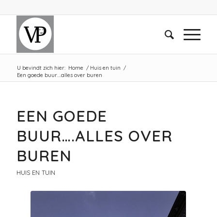
U bevindt zich hier:
Home
/
Huis en tuin
/
Een goede buur….alles over buren
EEN GOEDE
BUUR….ALLES OVER
BUREN
HUIS EN TUIN