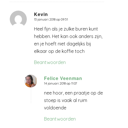
Kevin
13 januari 2018 op 09:51
zegt:
Heel fijn als je zulke buren kunt
hebben. Het kan ook anders zijn,
en je hoeft niet dagelijks bij
elkaar op de koffie toch
Beantwoorden
Felice Veenman
14 januari 2018 op 11:07
zegt:
nee hoor, een praatje op de
stoep is vaak al ruim
voldoende
Beantwoorden