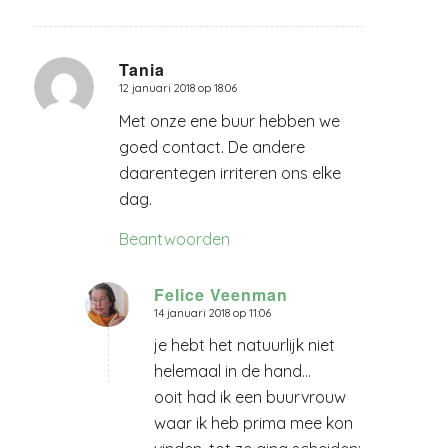
Tania
12 januari 2018 op 18:06
zegt:
Met onze ene buur hebben we
goed contact. De andere
daarentegen irriteren ons elke
dag.
Beantwoorden
Felice Veenman
14 januari 2018 op 11:06
zegt:
je hebt het natuurlijk niet
helemaal in de hand…
ooit had ik een buurvrouw
waar ik heb prima mee kon