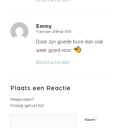
Emmy
11 januari 2018 op 15:01
zegt:
Daar zijn goede bure dan ook
weer goed voor
Beantwoorden
Plaats een Reactie
Meepraten?
Draag gerust bij!
*
Naam