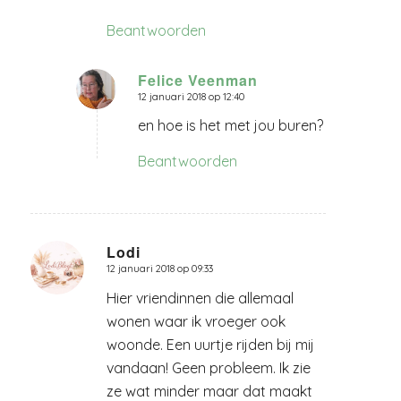
Beantwoorden
Felice Veenman
12 januari 2018 op 12:40
zegt:
en hoe is het met jou buren?
Beantwoorden
Lodi
12 januari 2018 op 09:33
zegt:
Hier vriendinnen die allemaal
wonen waar ik vroeger ook
woonde. Een uurtje rijden bij mij
vandaan! Geen probleem. Ik zie
ze wat minder maar dat maakt