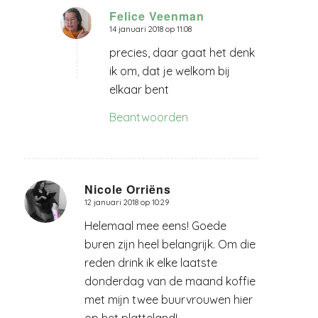
Felice Veenman
14 januari 2018 op 11:08
zegt:
precies, daar gaat het denk
ik om, dat je welkom bij
elkaar bent
Beantwoorden
Nicole Orriëns
12 januari 2018 op 10:29
zegt:
Helemaal mee eens! Goede
buren zijn heel belangrijk. Om die
reden drink ik elke laatste
donderdag van de maand koffie
met mijn twee buurvrouwen hier
op het platteland!