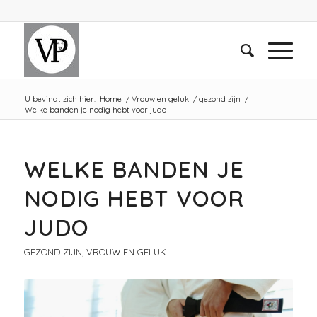
U bevindt zich hier:
Home
/
Vrouw en geluk
/
gezond zijn
/
Welke banden je nodig hebt voor judo
WELKE BANDEN JE
NODIG HEBT VOOR
JUDO
GEZOND ZIJN
,
VROUW EN GELUK