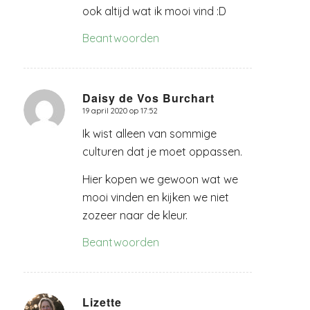
ook altijd wat ik mooi vind :D
Beantwoorden
Daisy de Vos Burchart
19 april 2020 op 17:52
zegt:
Ik wist alleen van sommige
culturen dat je moet oppassen.
Hier kopen we gewoon wat we
mooi vinden en kijken we niet
zozeer naar de kleur.
Beantwoorden
Lizette