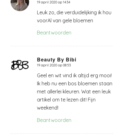
19 april 2020 op 14:34
zegt:
Leuk zo, die verduidelijking ik hou
voorAl van gele bloemen
Beantwoorden
Beauty By Bibi
19 april 2020 op 08:53
zegt:
Geel en wit vind ik altijd erg mooi!
Ik heb nu een bos bloemen staan
met allerlei kleuren. Wat een leuk
artikel om te lezen dit! Fijn
weekend!
Beantwoorden