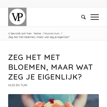
U bevindt zich hier:
Home
/
Huis en tuin
/
Zeg het met bloemen, maar wat zeg je eigenlijk?
ZEG HET MET
BLOEMEN, MAAR WAT
ZEG JE EIGENLIJK?
HUIS EN TUIN