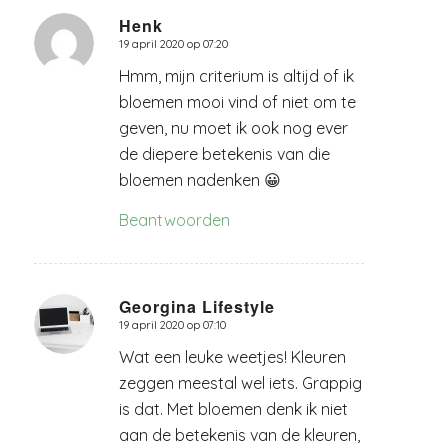
Henk
19 april 2020 op 07:20
zegt:
Hmm, mijn criterium is altijd of ik
bloemen mooi vind of niet om te
geven, nu moet ik ook nog ever
de diepere betekenis van die
bloemen nadenken 😀
Beantwoorden
Georgina Lifestyle
19 april 2020 op 07:10
zegt:
Wat een leuke weetjes! Kleuren
zeggen meestal wel iets. Grappig
is dat. Met bloemen denk ik niet
aan de betekenis van de kleuren,