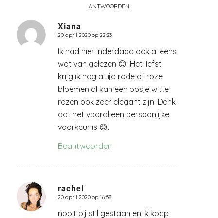
ANTWOORDEN
Xiana
20 april 2020 op 22:23
zegt:
Ik had hier inderdaad ook al eens
wat van gelezen 😊. Het liefst
krijg ik nog altijd rode of roze
bloemen al kan een bosje witte
rozen ook zeer elegant zijn. Denk
dat het vooral een persoonlijke
voorkeur is 😊.
Beantwoorden
rachel
20 april 2020 op 16:58
zegt:
nooit bij stil gestaan en ik koop