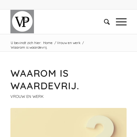
U bevindt zich hier:
Home
/
Vrouw en werk
/
Waarom is waardevrij.
WAAROM IS
WAARDEVRIJ.
VROUW EN WERK