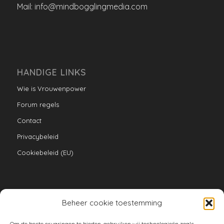
Mail: info@mindbogglingmedia.com
HANDIGE LINKS
Wie is Vrouwenpower
Forum regels
Contact
Privacybeleid
Cookiebeleid (EU)
Beheer cookie toestemming
VERZAMELINGEN
Om de beste ervaringen te bieden, gebruiken wij technologieën zoals