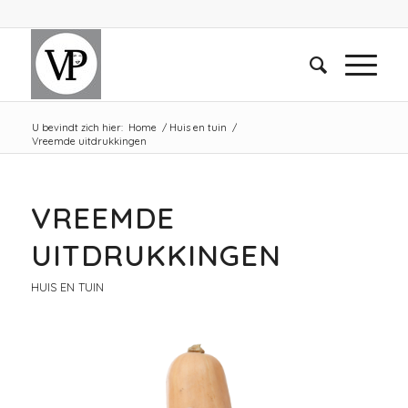
U bevindt zich hier:
Home
/
Huis en tuin
/
Vreemde uitdrukkingen
VREEMDE
UITDRUKKINGEN
HUIS EN TUIN