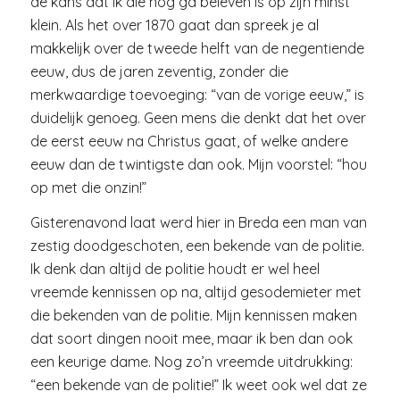
de kans dat ik die nog ga beleven is op zijn minst
klein. Als het over 1870 gaat dan spreek je al
makkelijk over de tweede helft van de negentiende
eeuw, dus de jaren zeventig, zonder die
merkwaardige toevoeging: “van de vorige eeuw,” is
duidelijk genoeg. Geen mens die denkt dat het over
de eerst eeuw na Christus gaat, of welke andere
eeuw dan de twintigste dan ook. Mijn voorstel: “hou
op met die onzin!”
Gisterenavond laat werd hier in Breda een man van
zestig doodgeschoten, een bekende van de politie.
Ik denk dan altijd de politie houdt er wel heel
vreemde kennissen op na, altijd gesodemieter met
die bekenden van de politie. Mijn kennissen maken
dat soort dingen nooit mee, maar ik ben dan ook
een keurige dame. Nog zo’n vreemde uitdrukking:
“een bekende van de politie!” Ik weet ook wel dat ze