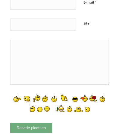
*
E-mail
Site