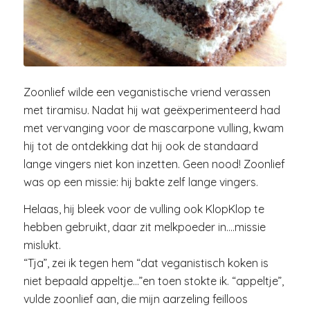
Zoonlief wilde een veganistische vriend verassen
met tiramisu. Nadat hij wat geëxperimenteerd had
met vervanging voor de mascarpone vulling, kwam
hij tot de ontdekking dat hij ook de standaard
lange vingers niet kon inzetten. Geen nood! Zoonlief
was op een missie: hij bakte zelf lange vingers.
Helaas, hij bleek voor de vulling ook KlopKlop te
hebben gebruikt, daar zit melkpoeder in….missie
mislukt.
“Tja”, zei ik tegen hem “dat veganistisch koken is
niet bepaald appeltje…”en toen stokte ik. “appeltje”,
vulde zoonlief aan, die mijn aarzeling feilloos