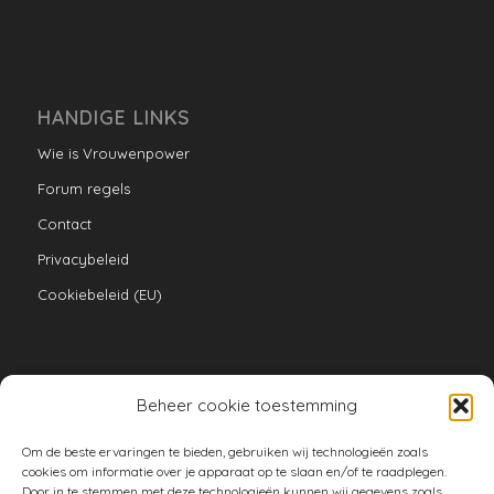
HANDIGE LINKS
Wie is Vrouwenpower
Forum regels
Contact
Privacybeleid
Cookiebeleid (EU)
Beheer cookie toestemming
VERZAMELINGEN
Om de beste ervaringen te bieden, gebruiken wij technologieën zoals
armoe keuken
cookies om informatie over je apparaat op te slaan en/of te raadplegen.
Door in te stemmen met deze technologieën kunnen wij gegevens zoals