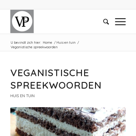
U bevindt zich hier:
Home
/
Huis en tuin
/
Veganistische spreekwoorden
VEGANISTISCHE
SPREEKWOORDEN
HUIS EN TUIN