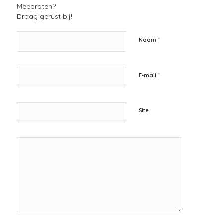
Meepraten?
Draag gerust bij!
*
Naam
*
E-mail
Site