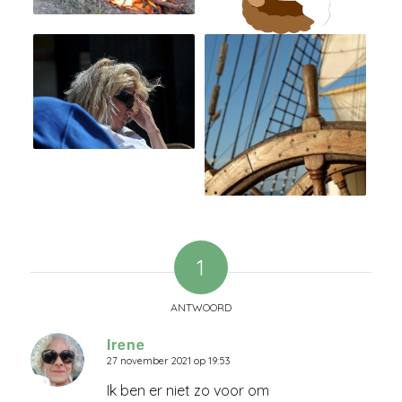
1
ANTWOORD
Irene
27 november 2021 op 19:53
zegt:
Ik ben er niet zo voor om