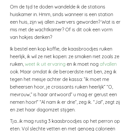
Om de tijd te doden wandelde ik de stations
huiskamer in. Hmm, sinds wanneer is een station
een huis, zijn wij allen zwervers geworden? Wat is er
mis met de wachtkamer? Of is dit ook een vorm
van hokjes denken?
Ik bestel een kop koffie, de kaasbroodjes ruiken
heerlijk, ik wil ze niet kopen: ze smaken niet zoals ze
ruiken,
weet ik uit ervaring
en ik moet nog
afvallen
ook. Maar omdat ik de beroerdste niet ben, zeg ik
tegen het meisje achter de kassa: ”ik moet me
beheersen hoor, je croissants ruiken heerlijk” “O,
mevrouw,” is haar antwoord” u mag er gerust een
nemen hoor!” “Al nam ik er drie”, zeg ik. “Ja!”, zegt zij
en ziet haar dagomzet stijgen.
Tja…ik mag rustig 3 kaasbroodjes op het perron op
eten. Vol slechte vetten en met genoeg calorieën