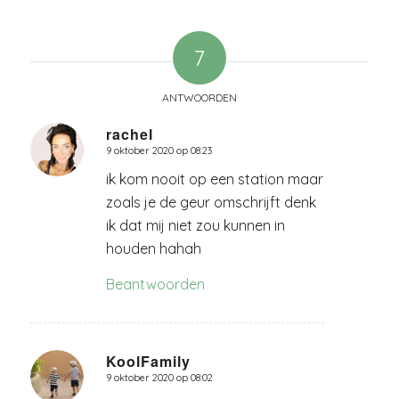
7
ANTWOORDEN
rachel
9 oktober 2020 op 08:23
zegt:
ik kom nooit op een station maar
zoals je de geur omschrijft denk
ik dat mij niet zou kunnen in
houden hahah
Beantwoorden
KoolFamily
9 oktober 2020 op 08:02
zegt: