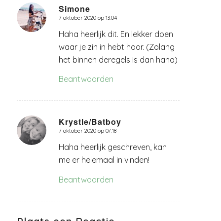
Simone
7 oktober 2020 op 13:04
zegt:
Haha heerlijk dit. En lekker doen
waar je zin in hebt hoor. (Zolang
het binnen deregels is dan haha)
Beantwoorden
Krystle/Batboy
7 oktober 2020 op 07:18
zegt:
Haha heerlijk geschreven, kan
me er helemaal in vinden!
Beantwoorden