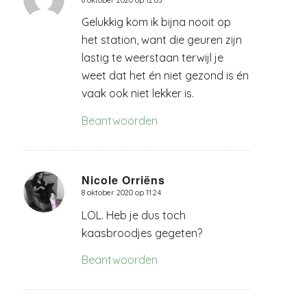
zegt:
Gelukkig kom ik bijna nooit op
het station, want die geuren zijn
lastig te weerstaan terwijl je
weet dat het én niet gezond is én
vaak ook niet lekker is.
Beantwoorden
Nicole Orriëns
8 oktober 2020 op 11:24
zegt:
LOL. Heb je dus toch
kaasbroodjes gegeten?
Beantwoorden