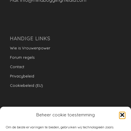
Mail: info@mindbogglingmedia.com
HANDIGE LINKS
Wie is Vrouwenpower
Forum regels
Contact
Privacybeleid
Cookiebeleid (EU)
Beheer cookie toestemming
VERZAMELINGEN
Om de beste ervaringen te bieden, gebruiken wij technologieën zoals
armoe keuken