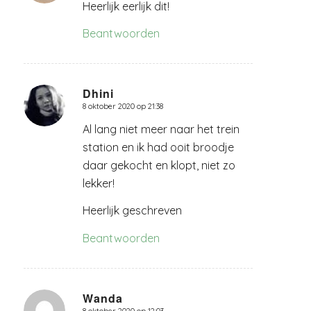
Heerlijk eerlijk dit!
Beantwoorden
Dhini
8 oktober 2020 op 21:38
zegt:
Al lang niet meer naar het trein
station en ik had ooit broodje
daar gekocht en klopt, niet zo
lekker!
Heerlijk geschreven
Beantwoorden
Wanda
8 oktober 2020 op 12:03