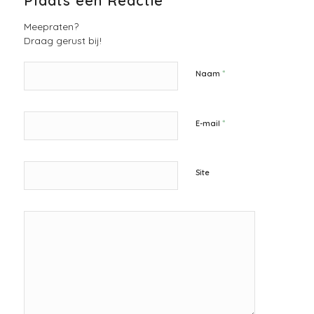
Plaats een Reactie
Meepraten?
Draag gerust bij!
*
Naam
*
E-mail
Site