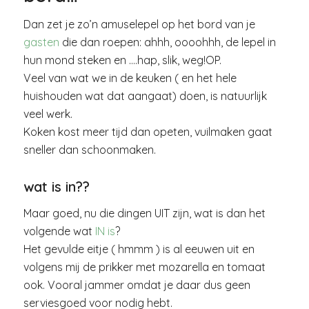
Dan zet je zo’n amuselepel op het bord van je
gasten
die dan roepen: ahhh, oooohhh, de lepel in
hun mond steken en ….hap, slik, weg!OP.
Veel van wat we in de keuken ( en het hele
huishouden wat dat aangaat) doen, is natuurlijk
veel werk.
Koken kost meer tijd dan opeten, vuilmaken gaat
sneller dan schoonmaken.
wat is in??
Maar goed, nu die dingen UIT zijn, wat is dan het
volgende wat
IN is
?
Het gevulde eitje ( hmmm ) is al eeuwen uit en
volgens mij de prikker met mozarella en tomaat
ook. Vooral jammer omdat je daar dus geen
serviesgoed voor nodig hebt.