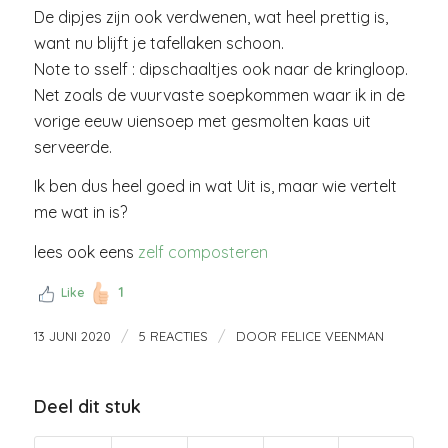
De dipjes zijn ook verdwenen, wat heel prettig is,
want nu blijft je tafellaken schoon.
Note to sself : dipschaaltjes ook naar de kringloop.
Net zoals de vuurvaste soepkommen waar ik in de
vorige eeuw uiensoep met gesmolten kaas uit
serveerde.
Ik ben dus heel goed in wat Uit is, maar wie vertelt
me wat in is?
lees ook eens
zelf composteren
1
Like
/
/
13 JUNI 2020
5 REACTIES
DOOR
FELICE VEENMAN
Deel dit stuk