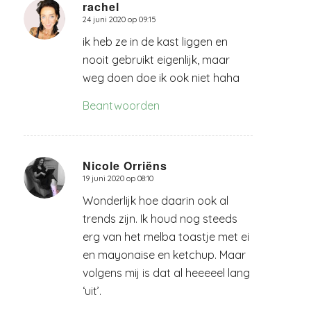
rachel
24 juni 2020 op 09:15
zegt:
ik heb ze in de kast liggen en
nooit gebruikt eigenlijk, maar
weg doen doe ik ook niet haha
Beantwoorden
Nicole Orriëns
19 juni 2020 op 08:10
zegt:
Wonderlijk hoe daarin ook al
trends zijn. Ik houd nog steeds
erg van het melba toastje met ei
en mayonaise en ketchup. Maar
volgens mij is dat al heeeeel lang
‘uit’.