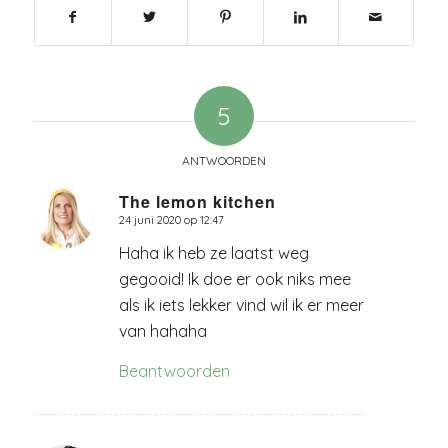
5
ANTWOORDEN
The lemon kitchen
24 juni 2020 op 12:47
zegt:
Haha ik heb ze laatst weg
gegooid! Ik doe er ook niks mee
als ik iets lekker vind wil ik er meer
van hahaha
Beantwoorden