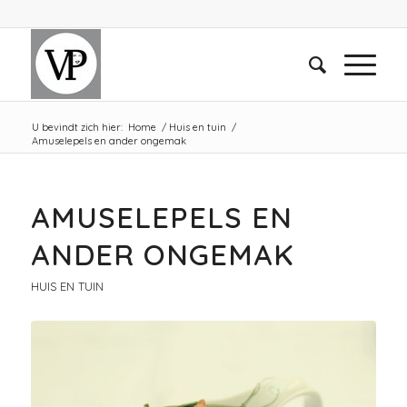
U bevindt zich hier:
Home
/
Huis en tuin
/
Amuselepels en ander ongemak
AMUSELEPELS EN
ANDER ONGEMAK
HUIS EN TUIN