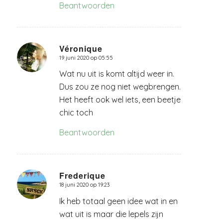
Beantwoorden
Véronique
19 juni 2020 op 05:55
zegt:
Wat nu uit is komt altijd weer in.
Dus zou ze nog niet wegbrengen.
Het heeft ook wel iets, een beetje
chic toch
Beantwoorden
Frederique
18 juni 2020 op 19:23
zegt:
Ik heb totaal geen idee wat in en
wat uit is maar die lepels zijn