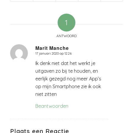
1
ANTWOORD
Marit Manche
17 januari 2020 op 12:26
zegt:
Ik denk niet dat het werkt je
uitgaven zo bij te houden, en
eerlijk gezegd nog meer App’s
op mijn Smartphone zie ik ook
niet zitten
Beantwoorden
Plaats een Reactie