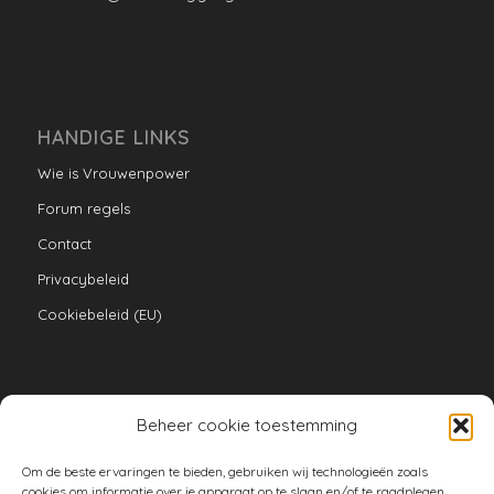
HANDIGE LINKS
Wie is Vrouwenpower
Forum regels
Contact
Privacybeleid
Cookiebeleid (EU)
Beheer cookie toestemming
VERZAMELINGEN
Om de beste ervaringen te bieden, gebruiken wij technologieën zoals
armoe keuken
cookies om informatie over je apparaat op te slaan en/of te raadplegen.