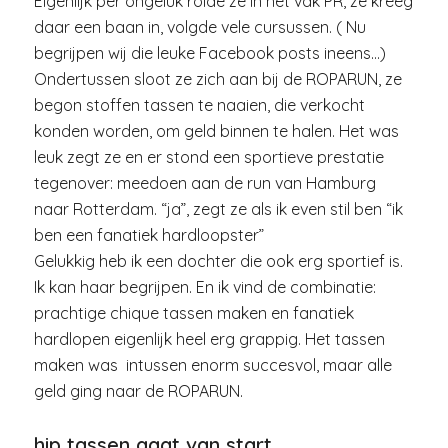
Eigenlijk per ongeluk rolde ze in het vak PR, ze kreeg
daar een baan in, volgde vele cursussen. ( Nu
begrijpen wij die leuke Facebook posts ineens…)
Ondertussen sloot ze zich aan bij de ROPARUN, ze
begon stoffen tassen te naaien, die verkocht
konden worden, om geld binnen te halen. Het was
leuk zegt ze en er stond een sportieve prestatie
tegenover: meedoen aan de run van Hamburg
naar Rotterdam. “ja”, zegt ze als ik even stil ben “ik
ben een fanatiek hardloopster”
Gelukkig heb ik een dochter die ook erg sportief is.
Ik kan haar begrijpen. En ik vind de combinatie:
prachtige chique tassen maken en fanatiek
hardlopen eigenlijk heel erg grappig. Het tassen
maken was intussen enorm succesvol, maar alle
geld ging naar de ROPARUN.
hip tassen gaat van start