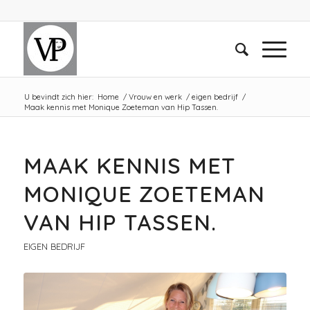
U bevindt zich hier:
Home
/
Vrouw en werk
/
eigen bedrijf
/
Maak kennis met Monique Zoeteman van Hip Tassen.
MAAK KENNIS MET
MONIQUE ZOETEMAN
VAN HIP TASSEN.
EIGEN BEDRIJF