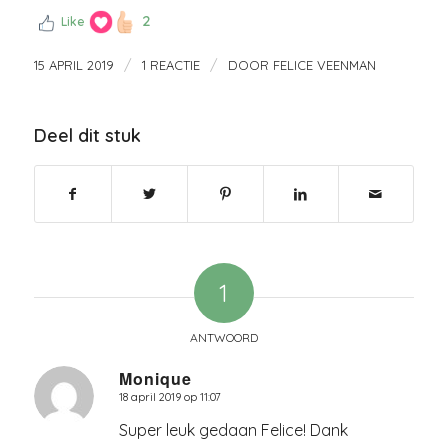
2
Like
/
/
15 APRIL 2019
1 REACTIE
DOOR
FELICE VEENMAN
Deel dit stuk
1
ANTWOORD
Monique
18 april 2019 op 11:07
zegt:
Super leuk gedaan Felice! Dank