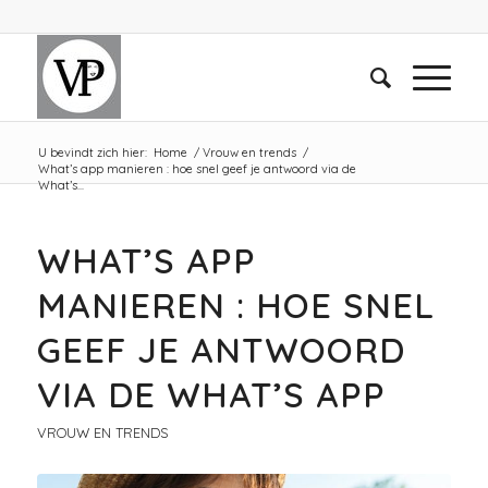
U bevindt zich hier:
Home
/
Vrouw en trends
/
What’s app manieren : hoe snel geef je antwoord via de
What’s...
WHAT’S APP
MANIEREN : HOE SNEL
GEEF JE ANTWOORD
VIA DE WHAT’S APP
VROUW EN TRENDS