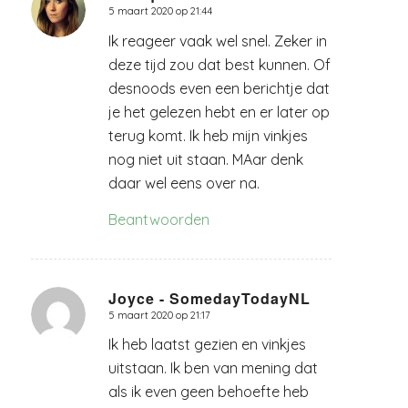
5 maart 2020 op 21:44
zegt:
Ik reageer vaak wel snel. Zeker in
deze tijd zou dat best kunnen. Of
desnoods even een berichtje dat
je het gelezen hebt en er later op
terug komt. Ik heb mijn vinkjes
nog niet uit staan. MAar denk
daar wel eens over na.
Beantwoorden
Joyce - SomedayTodayNL
5 maart 2020 op 21:17
zegt:
Ik heb laatst gezien en vinkjes
uitstaan. Ik ben van mening dat
als ik even geen behoefte heb