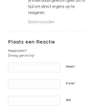
je inderdaad gewoon geen zin of
tijd om direct ergens op te
reageren.
Beantwoorden
Plaats een Reactie
Meepraten?
Draag gerust bij!
*
Naam
*
E-mail
Site