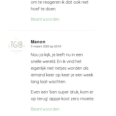
om te reageren ik dat ook niet
hoef te doen.
Beantwoorden
Manon
5 maart 2020 op 20:54
zegt:
Nou ja kijk, je leeft nu in een
snelle wereld. En ik vind het
eigenlijk niet netjes worden als
iemand keer op keer je een week
lang laat wachten.
Even een ‘ben super druk, kom er
op terug’ appje kost zero moeite.
Beantwoorden