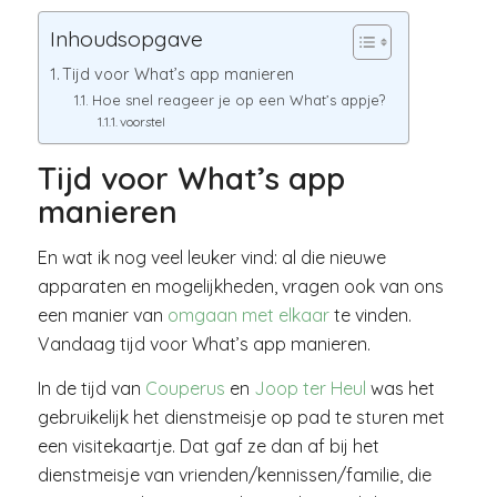
Inhoudsopgave
Tijd voor What’s app manieren
Hoe snel reageer je op een What’s appje?
voorstel
Tijd voor What’s app
manieren
En wat ik nog veel leuker vind: al die nieuwe
apparaten en mogelijkheden, vragen ook van ons
een manier van
omgaan met elkaar
te vinden.
Vandaag tijd voor What’s app manieren.
In de tijd van
Couperus
en
Joop ter Heul
was het
gebruikelijk het dienstmeisje op pad te sturen met
een visitekaartje. Dat gaf ze dan af bij het
dienstmeisje van vrienden/kennissen/familie, die