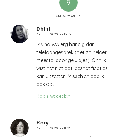
9
ANTWOORDEN
Dhini
6 maart 2020 op 15:15
zegt:
Ik vind WA erg handig dan
telefoongesprek (niet zo helder
meestal door geluidjes). Ohh ik
wist het niet dat leesnotificaties
kan uitzetten. Misschien doe ik
ook dat
Beantwoorden
Rory
6 maart 2020 op 11:32
zegt: