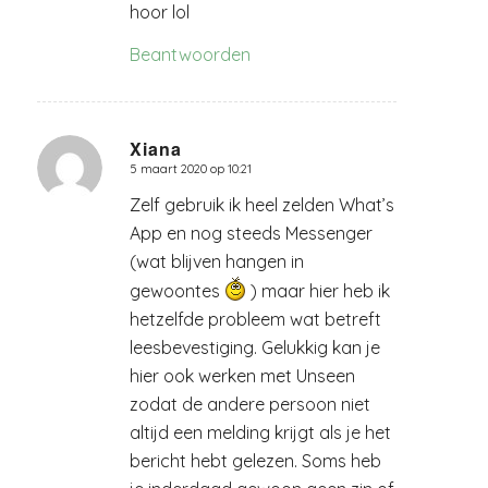
hoor lol
Beantwoorden
Xiana
5 maart 2020 op 10:21
zegt:
Zelf gebruik ik heel zelden What’s
App en nog steeds Messenger
(wat blijven hangen in
gewoontes
) maar hier heb ik
hetzelfde probleem wat betreft
leesbevestiging. Gelukkig kan je
hier ook werken met Unseen
zodat de andere persoon niet
altijd een melding krijgt als je het
bericht hebt gelezen. Soms heb