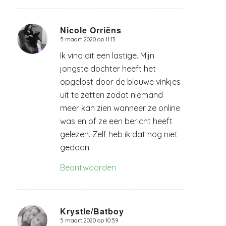
Nicole Orriëns
5 maart 2020 op 11:13
zegt:
Ik vind dit een lastige. Mijn
jongste dochter heeft het
opgelost door de blauwe vinkjes
uit te zetten zodat niemand
meer kan zien wanneer ze online
was en of ze een bericht heeft
gelezen. Zelf heb ik dat nog niet
gedaan.
Beantwoorden
Krystle/Batboy
5 maart 2020 op 10:59
zegt: