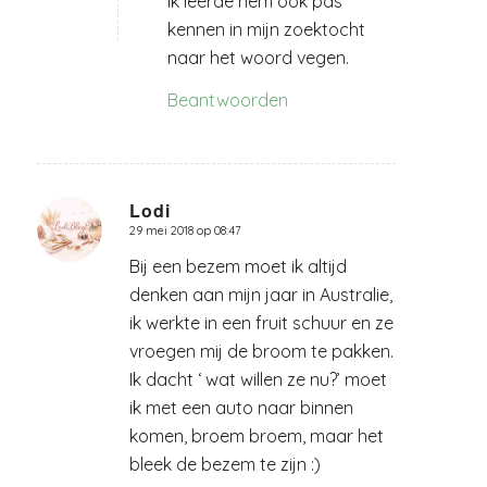
ik leerde hem ook pas
kennen in mijn zoektocht
naar het woord vegen.
Beantwoorden
Lodi
29 mei 2018 op 08:47
zegt:
Bij een bezem moet ik altijd
denken aan mijn jaar in Australie,
ik werkte in een fruit schuur en ze
vroegen mij de broom te pakken.
Ik dacht ‘ wat willen ze nu?’ moet
ik met een auto naar binnen
komen, broem broem, maar het
bleek de bezem te zijn :)