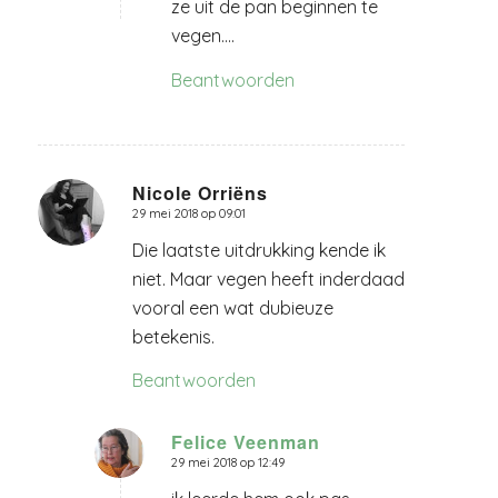
ze uit de pan beginnen te
vegen….
Beantwoorden
Nicole Orriëns
29 mei 2018 op 09:01
zegt:
Die laatste uitdrukking kende ik
niet. Maar vegen heeft inderdaad
vooral een wat dubieuze
betekenis.
Beantwoorden
Felice Veenman
29 mei 2018 op 12:49
zegt: