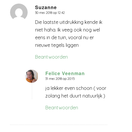
Suzanne
30 mei 2018 op 12:42
zegt:
Die laatste uitdrukking kende ik
niet haha. Ik veeg ook nog wel
eens in de tuin, vooral nu er
nieuwe tegels liggen
Beantwoorden
Felice Veenman
31 mei 2018 op 20:15
zegt:
ja lekker even schoon ( voor
zolang het duurt natuurlijk )
Beantwoorden