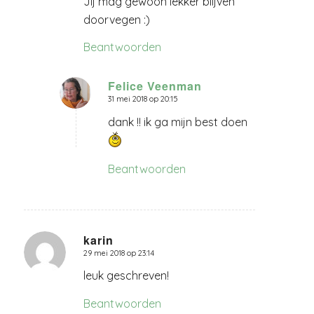
Jij mag gewoon lekker blijven
doorvegen :)
Beantwoorden
Felice Veenman
31 mei 2018 op 20:15
zegt:
dank !! ik ga mijn best doen
Beantwoorden
karin
29 mei 2018 op 23:14
zegt:
leuk geschreven!
Beantwoorden