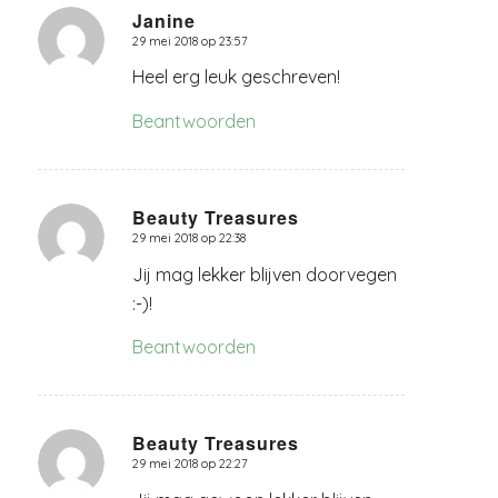
Janine
29 mei 2018 op 23:57
zegt:
Heel erg leuk geschreven!
Beantwoorden
Beauty Treasures
29 mei 2018 op 22:38
zegt:
Jij mag lekker blijven doorvegen
:-)!
Beantwoorden
Beauty Treasures
29 mei 2018 op 22:27
zegt: