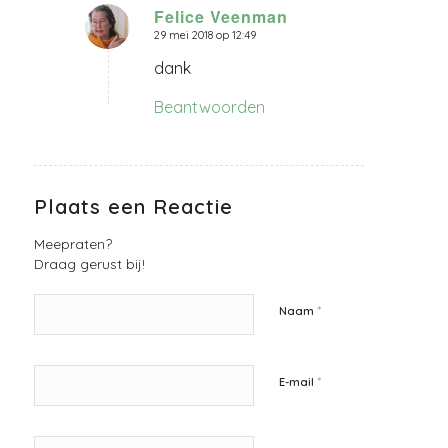
Felice Veenman
29 mei 2018 op 12:49
zegt:
dank
Beantwoorden
Plaats een Reactie
Meepraten?
Draag gerust bij!
*
Naam
*
E-mail