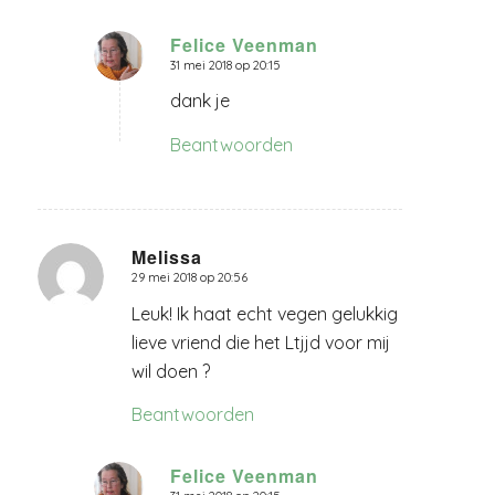
Felice Veenman
31 mei 2018 op 20:15
zegt:
dank je
Beantwoorden
Melissa
29 mei 2018 op 20:56
zegt:
Leuk! Ik haat echt vegen gelukkig
lieve vriend die het Ltjjd voor mij
wil doen ?
Beantwoorden
Felice Veenman