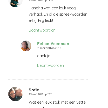
29 mei 2018 op 13:36
zegt:
Hahaha wat een leuk veeg
verhaal. En al die spreekwoorden
erbij. Erg leuk!
Beantwoorden
Felice Veenman
31 mei 2018 op 20:16
zegt:
dank je
Beantwoorden
Sofie
29 mei 2018 op 12:11
zegt:
Wat een leuk stuk met een vette