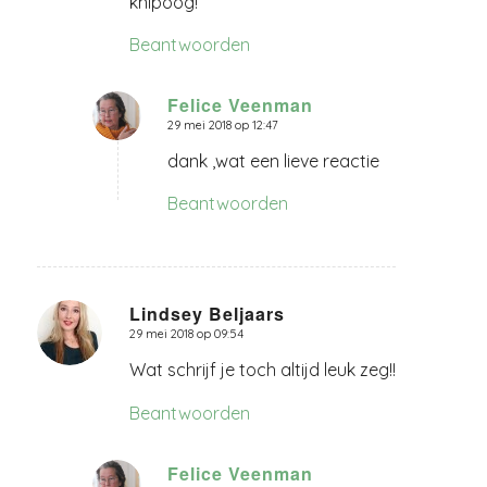
knipoog!
Beantwoorden
Felice Veenman
29 mei 2018 op 12:47
zegt:
dank ,wat een lieve reactie
Beantwoorden
Lindsey Beljaars
29 mei 2018 op 09:54
zegt:
Wat schrijf je toch altijd leuk zeg!!
Beantwoorden
Felice Veenman