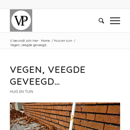
U bevindt zich hier:
Home
/
Huis en tuin
/
Vegen, veegde geveegd…
VEGEN, VEEGDE
GEVEEGD…
HUIS EN TUIN