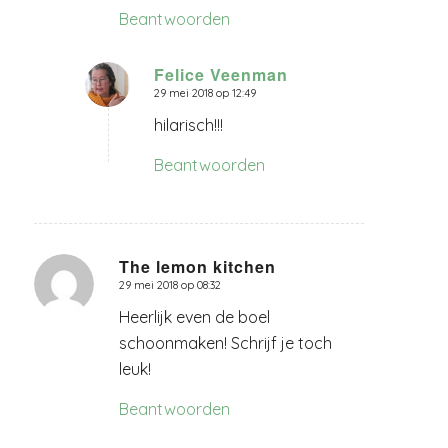
Beantwoorden
Felice Veenman
29 mei 2018 op 12:49
zegt:
hilarisch!!!
Beantwoorden
The lemon kitchen
29 mei 2018 op 08:32
zegt:
Heerlijk even de boel
schoonmaken! Schrijf je toch
leuk!
Beantwoorden