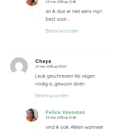
29 mei 2018 op 12:48
zegt:
en ik doe er niet eens mijn
best voor…
Beantwoorden
Chaya
29 mei 2018 op 09:20
zegt:
Leuk geschreven! Als vegen
nodig is, gewoon doen.
Beantwoorden
Felice Veenman
29 mei 2018 op 12:48
zegt:
vind ik ook. Alleen wanneer