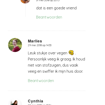
31 mei 2018 op 20:15
zegt:
dat is een goede vriend
Beantwoorden
Marlies
29 mei 2018 op 14:33
zegt:
Leuk stukje over vegen
.
Persoonlijk veeg ik graag. Ik houd
niet van stofzuigen, dus vaak
veeg en swiffer ik mijn huis door.
Beantwoorden
Cynthia