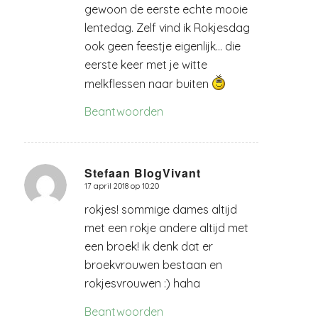
gewoon de eerste echte mooie
lentedag. Zelf vind ik Rokjesdag
ook geen feestje eigenlijk… die
eerste keer met je witte
melkflessen naar buiten
Beantwoorden
Stefaan BlogVivant
17 april 2018 op 10:20
zegt:
rokjes! sommige dames altijd
met een rokje andere altijd met
een broek! ik denk dat er
broekvrouwen bestaan en
rokjesvrouwen :) haha
Beantwoorden