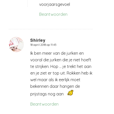
voorjaarsgevoel
Beantwoorden
Shirley
18 april 2018 op 11:45
zegt:
Ik ben meer van de jurken en
vooral die jurken die je niet hoeft
te strijken. Hop … je trekt het aan
en je ziet er top uit. Rokken heb ik
wel maar als ik eerlijk moet
bekennen daar hangen de
prijstags nog aan
Beantwoorden