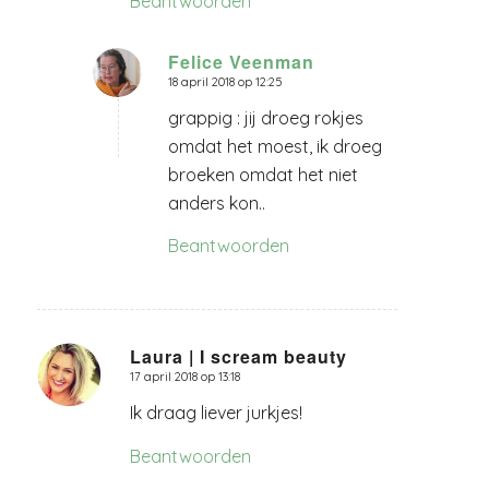
Beantwoorden
Felice Veenman
18 april 2018 op 12:25
zegt:
grappig : jij droeg rokjes
omdat het moest, ik droeg
broeken omdat het niet
anders kon..
Beantwoorden
Laura | I scream beauty
17 april 2018 op 13:18
zegt:
Ik draag liever jurkjes!
Beantwoorden