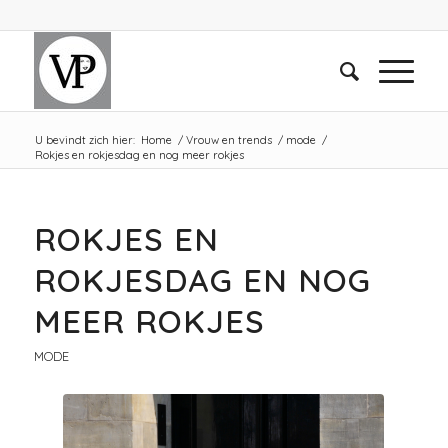
U bevindt zich hier:
Home
/
Vrouw en trends
/
mode
/
Rokjes en rokjesdag en nog meer rokjes
ROKJES EN
ROKJESDAG EN NOG
MEER ROKJES
MODE