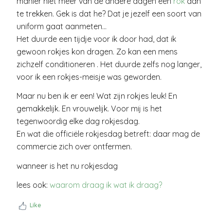
manier niet meer van de andere dagen een
rok
aan
te trekken. Gek is dat he? Dat je jezelf een soort van
uniform gaat aanmeten…
Het duurde een tijdje voor ik door had, dat ik
gewoon rokjes kon dragen. Zo kan een mens
zichzelf conditioneren . Het duurde zelfs nog langer,
voor ik een rokjes-meisje was geworden.
Maar nu ben ik er een! Wat zijn rokjes leuk! En
gemakkelijk. En vrouwelijk. Voor mij is het
tegenwoordig elke dag rokjesdag.
En wat die officiële rokjesdag betreft: daar mag de
commercie zich over ontfermen.
wanneer is het nu rokjesdag
lees ook:
waarom draag ik wat ik draag?
Like