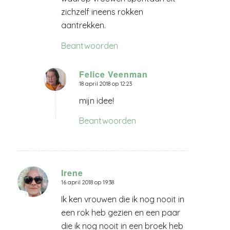
zichzelf ineens rokken
aantrekken.
Beantwoorden
Felice Veenman
18 april 2018 op 12:23
zegt:
mijn idee!
Beantwoorden
Irene
16 april 2018 op 19:38
zegt:
Ik ken vrouwen die ik nog nooit in
een rok heb gezien en een paar
die ik nog nooit in een broek heb