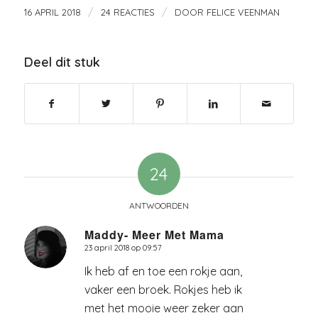
/
/
16 APRIL 2018
24 REACTIES
DOOR
FELICE VEENMAN
Deel dit stuk
24
ANTWOORDEN
Maddy- Meer Met Mama
23 april 2018 op 09:57
zegt:
Ik heb af en toe een rokje aan,
vaker een broek. Rokjes heb ik
met het mooie weer zeker aan