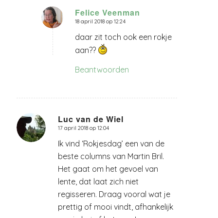
Felice Veenman
18 april 2018 op 12:24
zegt:
daar zit toch ook een rokje
aan??
Beantwoorden
Luc van de Wiel
17 april 2018 op 12:04
zegt:
Ik vind ‘Rokjesdag’ een van de
beste columns van Martin Bril.
Het gaat om het gevoel van
lente, dat laat zich niet
regisseren. Draag vooral wat je
prettig of mooi vindt, afhankelijk