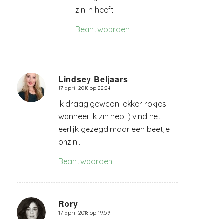
zin in heeft
Beantwoorden
Lindsey Beljaars
17 april 2018 op 22:24
zegt:
Ik draag gewoon lekker rokjes
wanneer ik zin heb :) vind het
eerlijk gezegd maar een beetje
onzin…
Beantwoorden
Rory
17 april 2018 op 19:59
zegt: