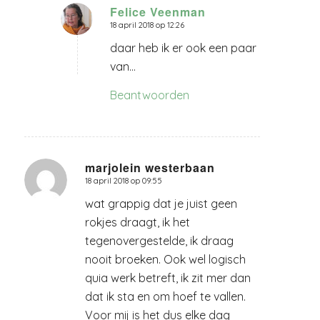
Felice Veenman
18 april 2018 op 12:26
zegt:
daar heb ik er ook een paar
van…
Beantwoorden
marjolein westerbaan
18 april 2018 op 09:55
zegt:
wat grappig dat je juist geen
rokjes draagt, ik het
tegenovergestelde, ik draag
nooit broeken. Ook wel logisch
quia werk betreft, ik zit mer dan
dat ik sta en om hoef te vallen.
Voor mij is het dus elke dag