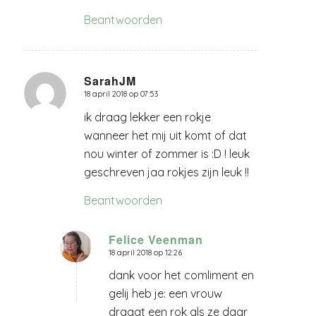
Beantwoorden
SarahJM
18 april 2018 op 07:53
zegt:
ik draag lekker een rokje
wanneer het mij uit komt of dat
nou winter of zommer is :D ! leuk
geschreven jaa rokjes zijn leuk !!
Beantwoorden
Felice Veenman
18 april 2018 op 12:26
zegt:
dank voor het comliment en
gelij heb je: een vrouw
draagt een rok als ze daar