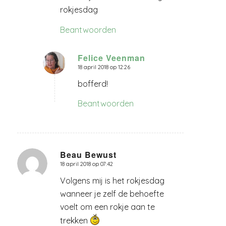
rokjesdag
Beantwoorden
Felice Veenman
18 april 2018 op 12:26
zegt:
bofferd!
Beantwoorden
Beau Bewust
18 april 2018 op 07:42
zegt:
Volgens mij is het rokjesdag
wanneer je zelf de behoefte
voelt om een rokje aan te
trekken