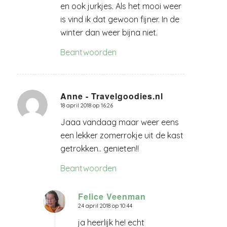
en ook jurkjes. Als het mooi weer
is vind ik dat gewoon fijner. In de
winter dan weer bijna niet.
Beantwoorden
Anne - Travelgoodies.nl
18 april 2018 op 16:26
zegt:
Jaaa vandaag maar weer eens
een lekker zomerrokje uit de kast
getrokken.. genieten!!
Beantwoorden
Felice Veenman
24 april 2018 op 10:44
zegt:
ja heerlijk he! echt