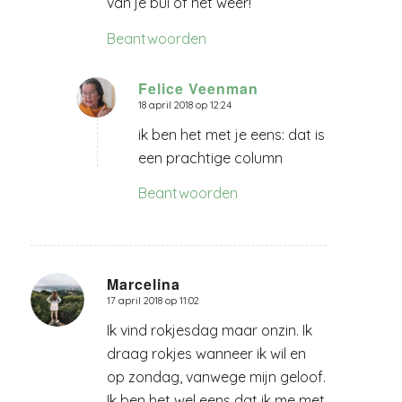
van je bui of het weer!
Beantwoorden
Felice Veenman
18 april 2018 op 12:24
zegt:
ik ben het met je eens: dat is
een prachtige column
Beantwoorden
Marcelina
17 april 2018 op 11:02
zegt:
Ik vind rokjesdag maar onzin. Ik
draag rokjes wanneer ik wil en
op zondag, vanwege mijn geloof.
Ik ben het wel eens dat ik me met