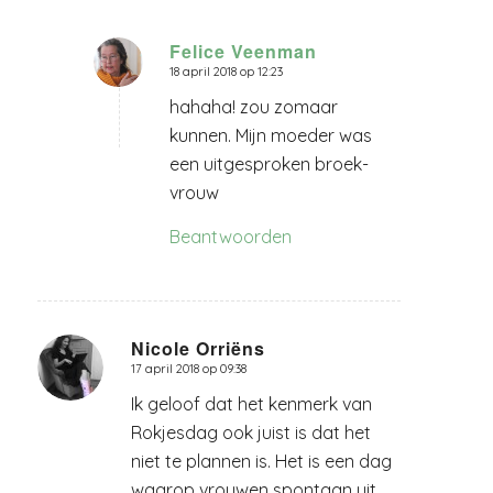
Felice Veenman
18 april 2018 op 12:23
zegt:
hahaha! zou zomaar
kunnen. Mijn moeder was
een uitgesproken broek-
vrouw
Beantwoorden
Nicole Orriëns
17 april 2018 op 09:38
zegt:
Ik geloof dat het kenmerk van
Rokjesdag ook juist is dat het
niet te plannen is. Het is een dag
waarop vrouwen spontaan uit