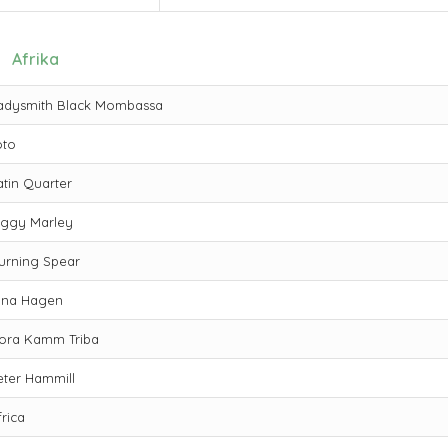
Afrika
adysmith Black Mombassa
oto
atin Quarter
iggy Marley
urning Spear
ina Hagen
ora Kamm Triba
eter Hammill
frica