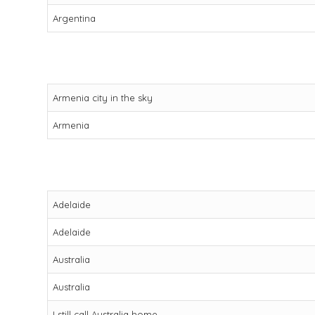
Argentina
Armenia city in the sky
Armenia
Adelaide
Adelaide
Australia
Australia
I still call Australia home