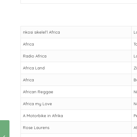
nkosi sikelel’l Africa
L
Africa
T
Radio Africa
L
Africa Land
Z
Africa
B
African Reggae
N
Africa my Love
N
A Motorbike in Afrika
P
Rose Laurens
A
Vrouwen in de blues