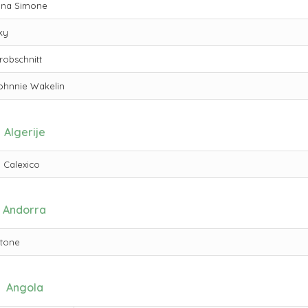
ina Simone
ky
robschnitt
ohnnie Wakelin
Algerije
Calexico
Andorra
stone
Angola