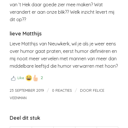
van ’t Hek daar goede zier mee maken? Wat
verandert er aan onze blik?? Welk inzicht levert mij
dit op??
lieve Matthijs
Lieve Matthijs van Nieuwkerk, wil je als je weer eens
over humor gaat praten, eerst humor definiëren en
mij nooit meer vervelen met mannen van meer dan
middelbare leeftijd die humor verwarren met hoon?
2
Like
/
/
23 SEPTEMBER 2019
0 REACTIES
DOOR
FELICE
VEENMAN
Deel dit stuk