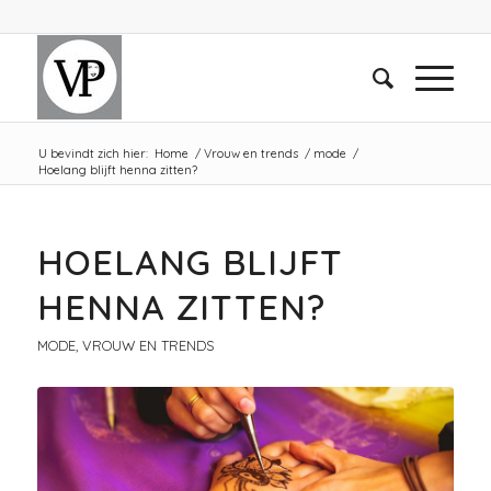
U bevindt zich hier:
Home
/
Vrouw en trends
/
mode
/
Hoelang blijft henna zitten?
HOELANG BLIJFT
HENNA ZITTEN?
MODE
,
VROUW EN TRENDS