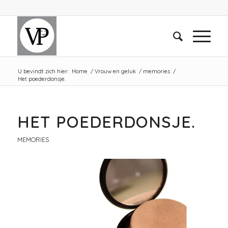
U bevindt zich hier:
Home
/
Vrouw en geluk
/
memories
/
Het poederdonsje.
HET POEDERDONSJE.
MEMORIES