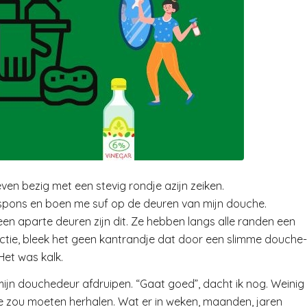
en bezig met een stevig rondje azijn zeiken.
rspons en boen me suf op de deuren van mijn douche.
en aparte deuren zijn dit. Ze hebben langs alle randen een
pectie, bleek het geen kantrandje dat door een slimme douche-
et was kalk.
s mijn douchedeur afdruipen. “Gaat goed”, dacht ik nog. Weinig
toe zou moeten herhalen. Wat er in weken, maanden, jaren