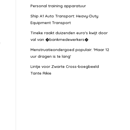
Personal training apparatuur
Ship A1 Auto Transport: Heavy-Duty
Equipment Transport
Tineke raakt duizenden euro's kwijt door
val van �bankmedewerkers�
e
Menstruatieondergoed populair: 'Maar 12
uur dragen is te lang'
Lintje voor Zwarte Cross-boegbeeld
Tante Rikie
t