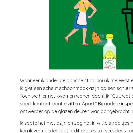
Wanneer ik onder de douche stap, hou ik me eerst ev
Ik giet een scheut schoonmaak azijn op een schuu
Toen we hier net kwamen wonen dacht ik “Gut, wat e
soort kantpatroontje zitten. Apart.” Bij nadere ins
ontwerper op de glazen deuren was aangebracht. H
Ik sopte het met azijn en zag het in witte straaltje
kon ik vermoeden, dat ik dit proces tot vervelens 