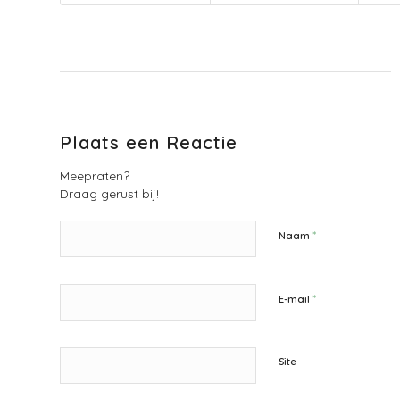
Plaats een Reactie
Meepraten?
Draag gerust bij!
*
Naam
*
E-mail
Site