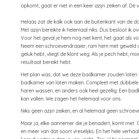
opkomt, gaat er niet in een keer azijn zeiken af. De
Helaas zat de kalk ook aan de buitenkant van de do
Met azijn bereikte ik helemaal niks. Dus besloot ik 
Voor het geval je hem nog niet kent, het gaat als vol
Neem een schroevendraaier, ram hem met geweld ond
geluk hebt, vliegt de klont weg. Als je pech hebt, mo
resultaat bereikt hebt.
Het plan was, dat we deze badkamer zouden laten 
badkamer van laten maken. Compleet met dubbele 
haren wassen, en anders ook heel gezellig. Een ba
kan vallen. We zagen het helemaal voor ons.
Niks geen azijn zeiken, en al helemaal geen schroev
Maar ja, elke aannemer die je benadert, komt met C
en meer van dat soort vreselijks. En het hele verha