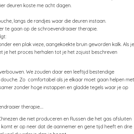
 vier deuren koste me acht dagen.
uche, langs de randjes waar die deuren instaan.
over te gaan op de schroevendraaier therapie.
gt:
er een plak vieze, aangekoekte bruin geworden kalk. Als j
et je het proces herhalen tot je het zojuist beschreven
verbouwen. We zouden daar een leeftijd bestendige
douche. Zo comfortabel als je elkaar moet gaan helpen me
dkamer zonder hoge instappen en gladde tegels waar je op
endraaier therapie….
hinezen die niet produceren en Russen die het gas afsluiten
al komt er op neer dat de aannemer en gene tijd heeft en drie