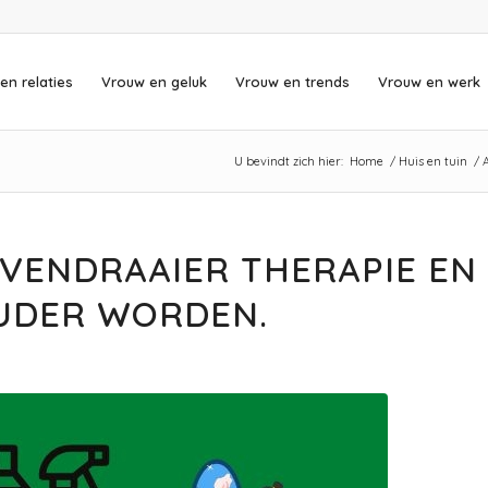
en relaties
Vrouw en geluk
Vrouw en trends
Vrouw en werk
U bevindt zich hier:
Home
/
Huis en tuin
/
EVENDRAAIER THERAPIE EN
UDER WORDEN.