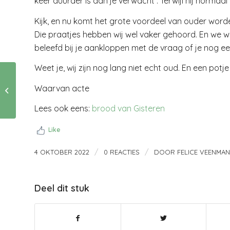
keer duurder is dan je verwacht . Terwijl hij normaal
Kijk, en nu komt het grote voordeel van ouder word
Die praatjes hebben wij wel vaker gehoord. En we 
beleefd bij je aankloppen met de vraag of je nog ee
Weet je, wij zijn nog lang niet echt oud. En een potje a
Waarvan acte
Guilty pleasure
Lees ook eens:
brood van Gisteren
Like
/
/
4 OKTOBER 2022
0 REACTIES
DOOR
FELICE VEENMAN
Deel dit stuk