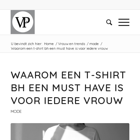
U bevindt zich hier:
Home
/
Vrouw en trends
/
mode
/
Waarom een t-shirt bh een must have is voor iedere vrouw
WAAROM EEN T-SHIRT
BH EEN MUST HAVE IS
VOOR IEDERE VROUW
MODE