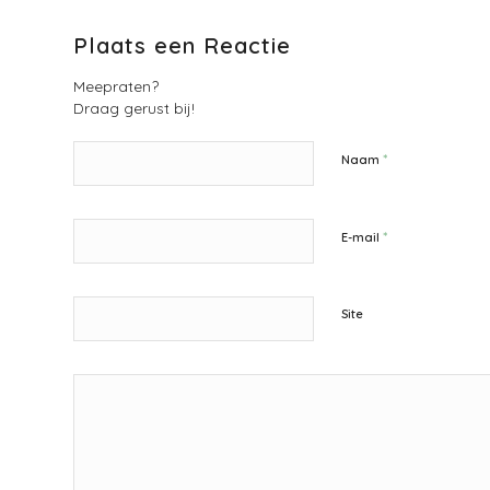
Plaats een Reactie
Meepraten?
Draag gerust bij!
*
Naam
*
E-mail
Site