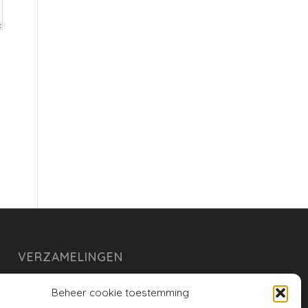
VERZAMELINGEN
armoe keuken
Beheer cookie toestemming
duurzaam