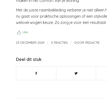
maken in het comfort van je woning.
Met de juiste raambekleding verbeter je niet alleen h
nu gaat voor praktische oplossingen of een stijlvol
weloverwogen keuze. Zo zorg je voor een resultaat w
Like
/
/
23 DECEMBER 2024
0 REACTIES
DOOR
REDACTIE
Deel dit stuk