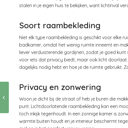
stalen in je eigen huis te bekijken, want lichtinval 
Soort raambekleding
Niet elk type raambekleding is geschikt voor elke r
badkamer, omdat het weinig ruimte inneemt en makke
liever verduisterende gordijnen, zodat je goed kunt
voor iets dat privacy biedt, maar ook licht doorlaat
dagelijks nodig hebt en hoe je de ruimte gebruikt. Z
Privacy en zonwering
Vanaf welke leeftijd
eigen
Woon je dicht bij de straat of heb je buren die makk
zorgverzekering
punt. Lichtdoorlatende raambekleding kan een mooie o
toch inkijk tegenhoudt. In een zonnige kamer is zonw
warmte buiten houdt en je interieur beschermt tegen