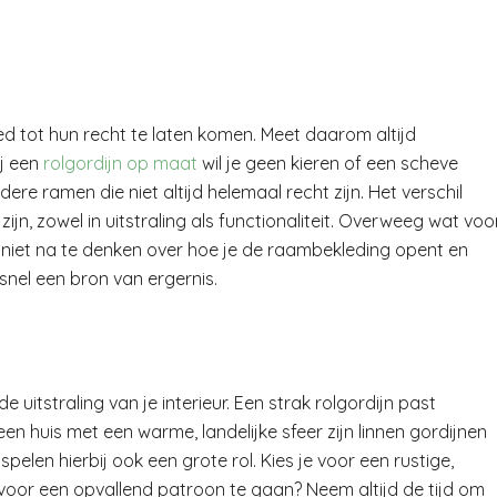
d tot hun recht te laten komen. Meet daarom altijd
ij een
rolgordijn op maat
wil je geen kieren of een scheve
re ramen die niet altijd helemaal recht zijn. Het verschil
zijn, zowel in uitstraling als functionaliteit. Overweeg wat voo
 niet na te denken over hoe je de raambekleding opent en
 snel een bron van ergernis.
e uitstraling van je interieur. Een strak rolgordijn past
en huis met een warme, landelijke sfeer zijn linnen gordijnen
pelen hierbij ook een grote rol. Kies je voor een rustige,
st voor een opvallend patroon te gaan? Neem altijd de tijd om