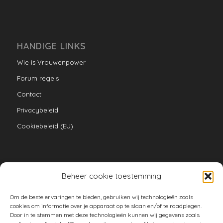
HANDIGE LINKS
Wie is Vrouwenpower
Forum regels
Contact
Privacybeleid
Cookiebeleid (EU)
Beheer cookie toestemming
VERZAMELINGEN
Om de beste ervaringen te bieden, gebruiken wij technologieën zoals
armoe keuken
cookies om informatie over je apparaat op te slaan en/of te raadplegen.
Door in te stemmen met deze technologieën kunnen wij gegevens zoals
duurzaam