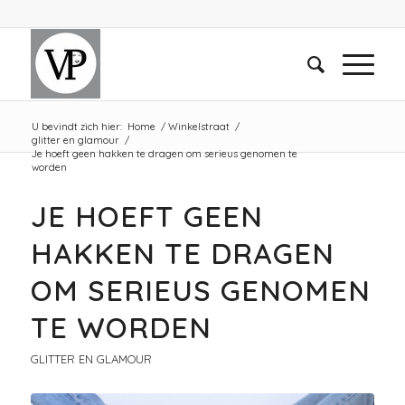
U bevindt zich hier:
Home
/
Winkelstraat
/
glitter en glamour
/
Je hoeft geen hakken te dragen om serieus genomen te
worden
JE HOEFT GEEN
HAKKEN TE DRAGEN
OM SERIEUS GENOMEN
TE WORDEN
GLITTER EN GLAMOUR