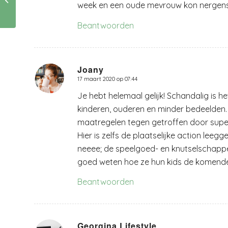
week en een oude mevrouw kon nergens
Beantwoorden
Joany
17 maart 2020 op 07:44
zegt:
Je hebt helemaal gelijk! Schandalig is 
kinderen, ouderen en minder bedeelden. 
maatregelen tegen getroffen door superm
Hier is zelfs de plaatselijke action leeg
neeee; de speelgoed- en knutselschappe
goed weten hoe ze hun kids de komend
Beantwoorden
Georgina Lifestyle