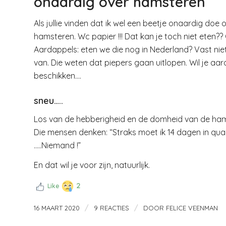
onaardig over hamsteren
Als jullie vinden dat ik wel een beetje onaardig doe
hamsteren. Wc papier !!! Dat kan je toch niet eten??
Aardappels: eten we die nog in Nederland? Vast nie
van. Die weten dat piepers gaan uitlopen. Wil je a
beschikken….
sneu…..
Los van de hebberigheid en de domheid van de hams
Die mensen denken: “Straks moet ik 14 dagen in q
…..Niemand !”
En dat wil je voor zijn, natuurlijk.
2
Like
/
/
16 MAART 2020
9 REACTIES
DOOR
FELICE VEENMAN