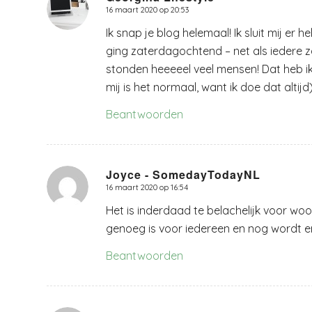
16 maart 2020 op 20:53
zegt:
Ik snap je blog helemaal! Ik sluit mij er 
ging zaterdagochtend – net als iedere
stonden heeeeel veel mensen! Dat heb 
mij is het normaal, want ik doe dat altijd
Beantwoorden
Joyce - SomedayTodayNL
16 maart 2020 op 16:54
zegt:
Het is inderdaad te belachelijk voor wo
genoeg is voor iedereen en nog wordt er 
Beantwoorden