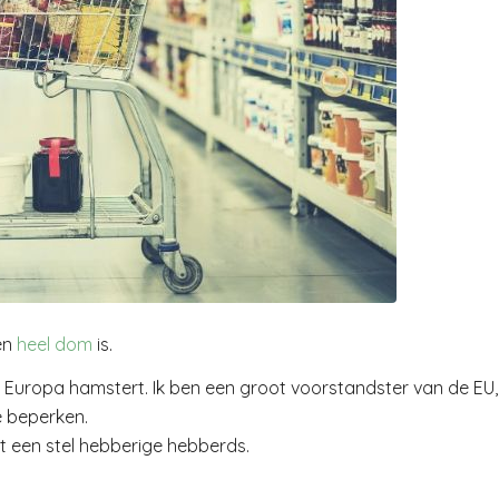
en
heel dom
is.
heel Europa hamstert. Ik ben een groot voorstandster van de EU,
e beperken.
t een stel hebberige hebberds.