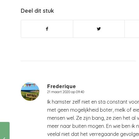
Deel dit stuk
Frederique
21 maart 2020 op 09:40
zegt:
Ik hamster zelf niet en sta constant voo
met geen mogelijkheid boter, melk of eie
mensen wel. Ze zijn bang, ze zien het al 
meer naar buiten mogen. En wie ben ik
veelal niet dat het verregaande gevolge
Vrijdag de dertiende