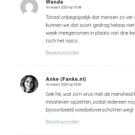
Wanda
16 maart 2020 op 15:08
zegt:
Totaal onbegrijpelijk dat mensen zo ver 
kunnen we dat soort gedrag helaas niet
week meegenomen in plaats van drie keer
toch het risico.
Beantwoorden
Anke (Fanke.nl)
16 maart 2020 op 10:03
zegt:
Gek hè, wat zo’n virus met de mensheid
initiatieven opzetten, zodat iedereen no
bijvoorbeeld voedseloverschotten weg!
Beantwoorden