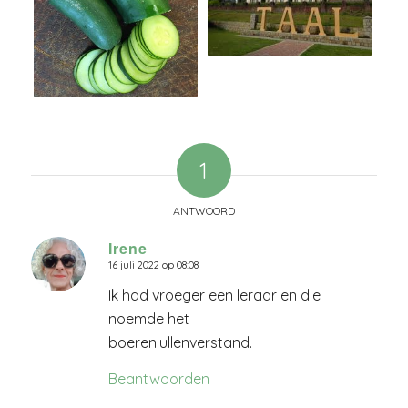
1
ANTWOORD
Irene
16 juli 2022 op 08:08
zegt:
Ik had vroeger een leraar en die
noemde het
boerenlullenverstand.
Beantwoorden