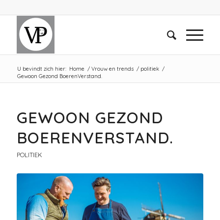
U bevindt zich hier:
Home
/
Vrouw en trends
/
politiek
/
Gewoon Gezond BoerenVerstand.
GEWOON GEZOND
BOERENVERSTAND.
POLITIEK