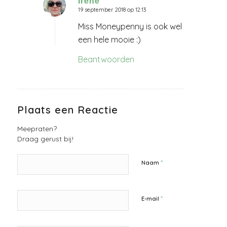
Irene
19 september 2018 op 12:13
zegt:
Miss Moneypenny is ook wel
een hele mooie :)
Beantwoorden
Plaats een Reactie
Meepraten?
Draag gerust bij!
*
Naam
*
E-mail