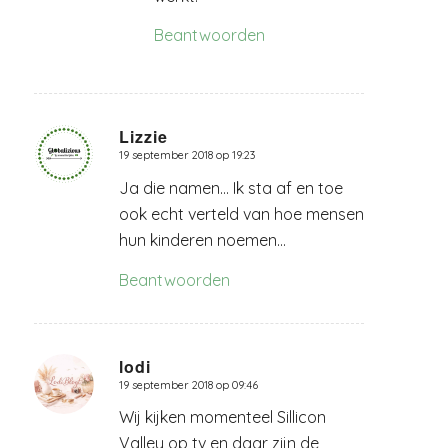
Beantwoorden
Lizzie
19 september 2018 op 19:23
zegt:
Ja die namen… Ik sta af en toe
ook echt verteld van hoe mensen
hun kinderen noemen…
Beantwoorden
lodi
19 september 2018 op 09:46
zegt:
Wij kijken momenteel Sillicon
Valley op tv en daar zijn de