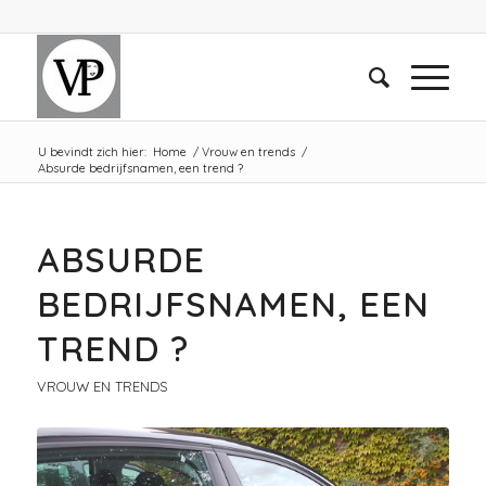
U bevindt zich hier:
Home
/
Vrouw en trends
/
Absurde bedrijfsnamen, een trend ?
ABSURDE
BEDRIJFSNAMEN, EEN
TREND ?
VROUW EN TRENDS