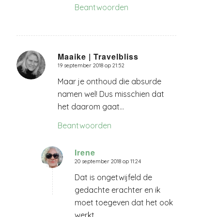
Beantwoorden
Maaike | Travelbliss
19 september 2018 op 21:52
zegt:
Maar je onthoud die absurde
namen wel! Dus misschien dat
het daarom gaat…
Beantwoorden
Irene
20 september 2018 op 11:24
zegt:
Dat is ongetwijfeld de
gedachte erachter en ik
moet toegeven dat het ook
werkt.