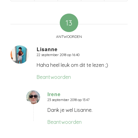
13
ANTWOORDEN
Lisanne
22 september 2018 op 16:40
zegt:
Haha heel leuk om dit te lezen ;)
Beantwoorden
Irene
23 september 2018 op 13:47
zegt:
Dank je wel Lisanne.
Beantwoorden