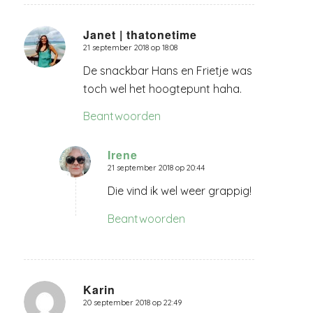
Janet | thatonetime
21 september 2018 op 18:08
zegt:
De snackbar Hans en Frietje was
toch wel het hoogtepunt haha.
Beantwoorden
Irene
21 september 2018 op 20:44
zegt:
Die vind ik wel weer grappig!
Beantwoorden
Karin
20 september 2018 op 22:49
zegt: