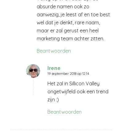
absurde namen ook zo
aanwezig, je leest af en toe best
wel dat je denkt, rare naam,
maar er zal gerust een heel
marketing team achter zitten.
Beantwoorden
Irene
19 september 2018 op 12:14
zegt:
Het zal in Sillicon Valley
ongetwijfeld ook een trend
zijn :)
Beantwoorden